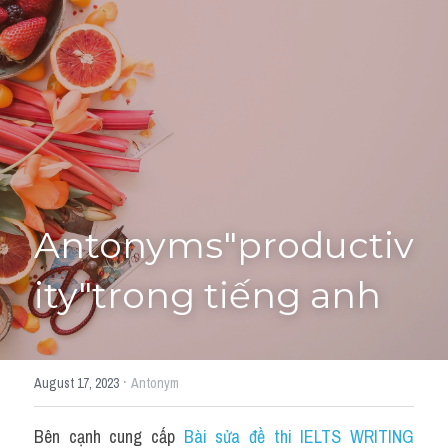
Giải đề thi từng câu
Lời khuyên
HỌC THỬ
Giải đề thi
Academic words
Phrase
Antonyms"productiv
Phrasal Verb
ity"trong tiếng anh
Idioms đồng nghĩa
Idioms trái nghĩa
·
August 17, 2023
Antonym
Antonym
Bên cạnh cung cấp 
Bài sửa đề thi IELTS WRITING 