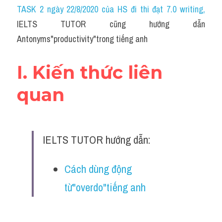
Idiom
TASK 2 ngày 22/8/2020 của HS đi thi đạt 7.0 writing
,
IELTS TUTOR cũng hướng dẫn 
Grammar
Antonyms"productivity"trong tiếng anh
Collocation
I. Kiến thức liên 
Word form
quan
Cách dùng từ
Phân biệt từ
IELTS TUTOR hướng dẫn:
Đề thi thật Task 2
Speaking
Cách dùng động 
từ"overdo"tiếng anh
Writing
Reading