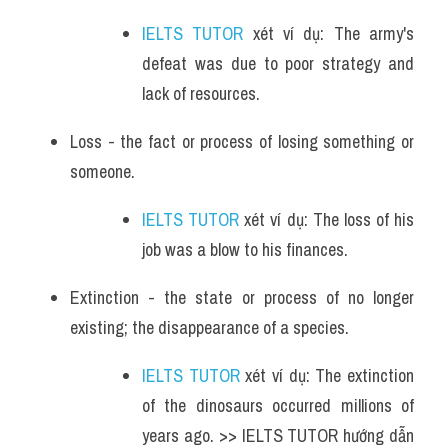
IELTS TUTOR
 xét ví dụ: The army's 
defeat was due to poor strategy and 
lack of resources.
Loss - the fact or process of losing something or 
someone.
IELTS TUTOR
 xét ví dụ: The loss of his 
job was a blow to his finances.
Extinction - the state or process of no longer 
existing; the disappearance of a species.
IELTS TUTOR
 xét ví dụ: The extinction 
of the dinosaurs occurred millions of 
years ago. >> IELTS TUTOR hướng dẫn 