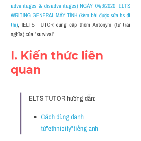
Idiom
advantages & disadvantages) NGÀY 04/8/2020 IELTS 
WRITING GENERAL MÁY TÍNH (kèm bài được sửa hs đi 
Grammar
thi)
, IELTS TUTOR cung cấp thêm Antonym (từ trái 
Collocation
nghĩa) của "survival"
Word form
I. Kiến thức liên 
Cách dùng từ
quan
Phân biệt từ
Đề thi thật Task 2
IELTS TUTOR hướng dẫn:
Speaking
Cách dùng danh 
Writing
từ"ethnicity"tiếng anh
Reading