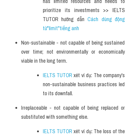
has limited resources and needs to 
prioritize its investments >> IELTS 
TUTOR hướng dẫn 
Cách dùng động 
từ"limit"tiếng anh
Non-sustainable - not capable of being sustained 
over time; not environmentally or economically 
viable in the long term.
IELTS TUTOR
 xét ví dụ: The company's 
non-sustainable business practices led 
to its downfall.
Irreplaceable - not capable of being replaced or 
substituted with something else.
IELTS TUTOR
 xét ví dụ: The loss of the 