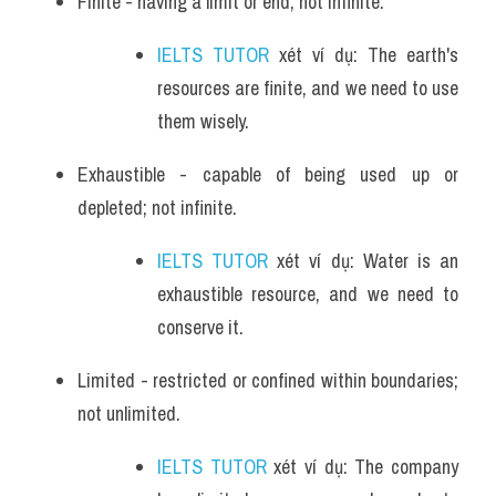
Finite - having a limit or end; not infinite.
IELTS TUTOR
 xét ví dụ: The earth's 
resources are finite, and we need to use 
them wisely.
Exhaustible - capable of being used up or 
depleted; not infinite.
IELTS TUTOR
 xét ví dụ: Water is an 
exhaustible resource, and we need to 
conserve it.
Limited - restricted or confined within boundaries; 
not unlimited.
IELTS TUTOR
 xét ví dụ: The company 