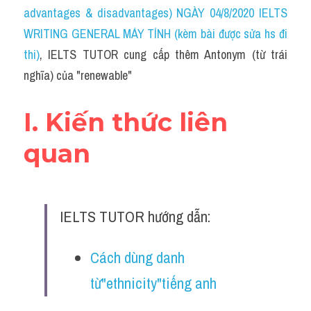
Idiom
advantages & disadvantages) NGÀY 04/8/2020 IELTS 
WRITING GENERAL MÁY TÍNH (kèm bài được sửa hs đi 
Grammar
thi)
, IELTS TUTOR cung cấp thêm Antonym (từ trái 
Collocation
nghĩa) của "renewable"
Word form
I. Kiến thức liên 
Cách dùng từ
quan
Phân biệt từ
Đề thi thật Task 2
IELTS TUTOR hướng dẫn:
Speaking
Cách dùng danh 
Writing
từ"ethnicity"tiếng anh
Reading