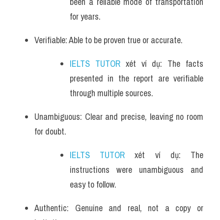
been a reliable mode of transportation 
for years.
Verifiable: Able to be proven true or accurate. 
IELTS TUTOR
 xét ví dụ: The facts 
presented in the report are verifiable 
through multiple sources.
Unambiguous: Clear and precise, leaving no room 
for doubt. 
IELTS TUTOR
 xét ví dụ: The 
instructions were unambiguous and 
easy to follow.
Authentic: Genuine and real, not a copy or 