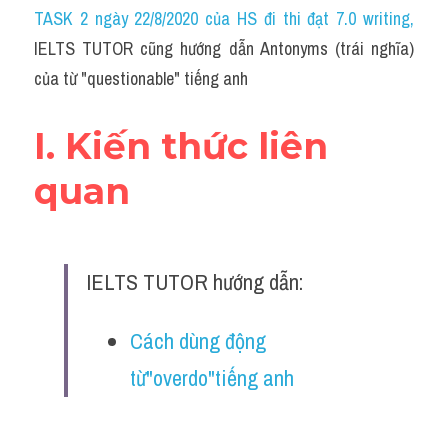
Idiom
TASK 2 ngày 22/8/2020 của HS đi thi đạt 7.0 writing
,
IELTS TUTOR cũng hướng dẫn Antonyms (trái nghĩa) 
Grammar
của từ "questionable" tiếng anh
Collocation
I. Kiến thức liên 
Word form
quan
Cách dùng từ
Phân biệt từ
IELTS TUTOR hướng dẫn:
Đề thi thật Task 2
Speaking
Cách dùng động 
từ"overdo"tiếng anh
Writing
Reading