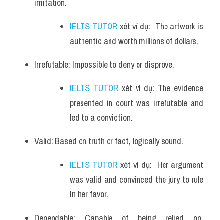
imitation. 
IELTS TUTOR
 xét ví dụ:  The artwork is 
authentic and worth millions of dollars.
Irrefutable: Impossible to deny or disprove. 
IELTS TUTOR
 xét ví dụ: The evidence 
presented in court was irrefutable and 
led to a conviction.
Valid: Based on truth or fact, logically sound. 
IELTS TUTOR
 xét ví dụ:  Her argument 
was valid and convinced the jury to rule 
in her favor.
Dependable: Capable of being relied on, 