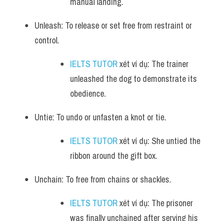
manual landing.
Unleash: To release or set free from restraint or 
control. 
IELTS TUTOR
 xét ví dụ: The trainer 
unleashed the dog to demonstrate its 
obedience.
Untie: To undo or unfasten a knot or tie. 
IELTS TUTOR
 xét ví dụ: She untied the 
ribbon around the gift box.
Unchain: To free from chains or shackles. 
IELTS TUTOR
 xét ví dụ: The prisoner 
was finally unchained after serving his 