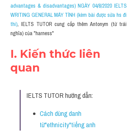
Idiom
advantages & disadvantages) NGÀY 04/8/2020 IELTS 
WRITING GENERAL MÁY TÍNH (kèm bài được sửa hs đi 
Grammar
thi)
, IELTS TUTOR cung cấp thêm Antonym (từ trái 
Collocation
nghĩa) của "harness"
Word form
I. Kiến thức liên 
Cách dùng từ
quan
Phân biệt từ
Đề thi thật Task 2
IELTS TUTOR hướng dẫn:
Speaking
Cách dùng danh 
Writing
từ"ethnicity"tiếng anh
Reading