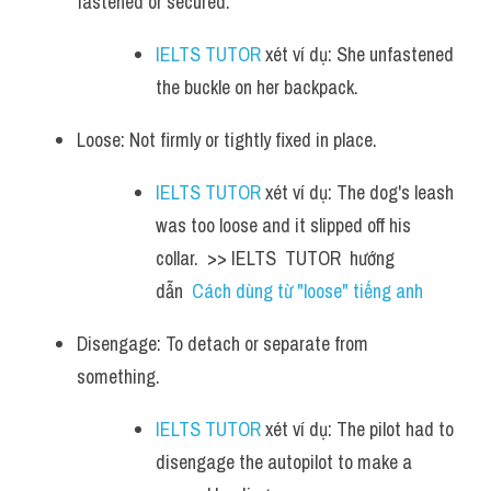
fastened or secured. 
IELTS TUTOR
 xét ví dụ: She unfastened 
the buckle on her backpack.
Loose: Not firmly or tightly fixed in place. 
IELTS TUTOR
 xét ví dụ: The dog's leash 
was too loose and it slipped off his 
collar.  >> IELTS  TUTOR  hướng  
dẫn  
Cách dùng từ "loose" tiếng anh
Disengage: To detach or separate from 
something. 
IELTS TUTOR
 xét ví dụ: The pilot had to 
disengage the autopilot to make a 