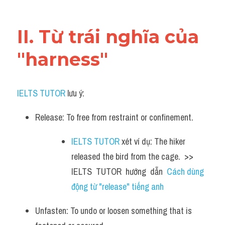
Vocabulary
II. Từ trái nghĩa của 
"harness"
IELTS TUTOR
 lưu ý:
Release: To free from restraint or confinement. 
IELTS TUTOR
 xét ví dụ: The hiker 
released the bird from the cage.  >> 
IELTS  TUTOR  hướng  dẫn  
Cách dùng 
động từ "release" tiếng anh
Unfasten: To undo or loosen something that is 