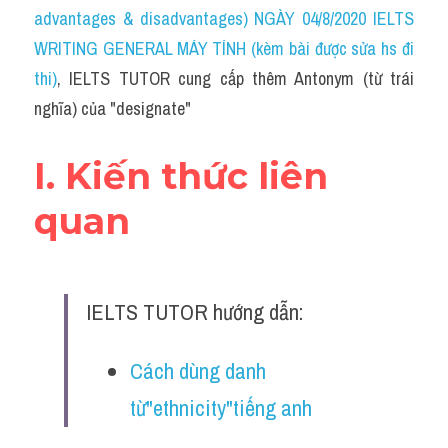
Idiom
advantages & disadvantages) NGÀY 04/8/2020 IELTS 
WRITING GENERAL MÁY TÍNH (kèm bài được sửa hs đi 
Grammar
thi)
, IELTS TUTOR cung cấp thêm Antonym (từ trái 
Collocation
nghĩa) của "designate"
Word form
I. Kiến thức liên 
Cách dùng từ
quan
Phân biệt từ
Đề thi thật Task 2
IELTS TUTOR hướng dẫn:
Speaking
Cách dùng danh 
Writing
từ"ethnicity"tiếng anh
Reading