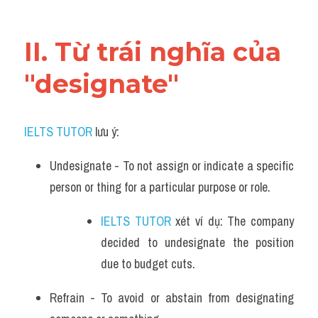
Vocabulary
II. Từ trái nghĩa của 
"designate"
IELTS TUTOR
 lưu ý:
Undesignate - To not assign or indicate a specific 
person or thing for a particular purpose or role. 
IELTS TUTOR
 xét ví dụ: The company 
decided to undesignate the position 
due to budget cuts.
Refrain - To avoid or abstain from designating 