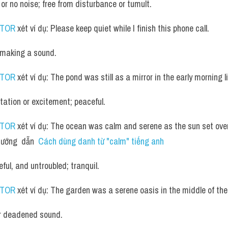
 or no noise; free from disturbance or tumult. 
UTOR
 xét ví dụ: Please keep quiet while I finish this phone call.
r making a sound. 
UTOR
 xét ví dụ: The pond was still as a mirror in the early morning l
tation or excitement; peaceful. 
UTOR
 xét ví dụ: The ocean was calm and serene as the sun set over 
ướng  dẫn  
Cách dùng danh từ "calm" tiếng anh
ful, and untroubled; tranquil. 
UTOR
 xét ví dụ: The garden was a serene oasis in the middle of the 
or deadened sound. 