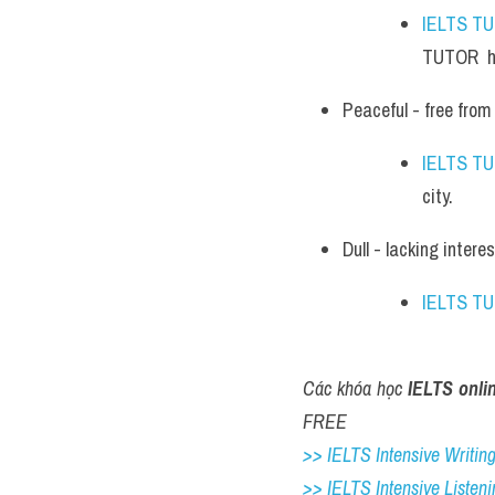
IELTS T
TUTOR  h
Peaceful - free from 
IELTS T
city.
Dull - lacking intere
IELTS T
Các khóa học 
IELTS onli
FREE
>> IELTS Intensive Writing 
>> IELTS Intensive Listeni