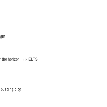
ight.
the horizon.  >> IELTS  
bustling city.