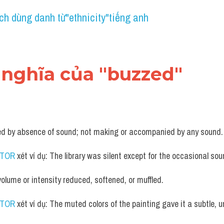
ch dùng danh từ"ethnicity"tiếng anh
ái nghĩa của "buzzed"
zed by absence of sound; not making or accompanied by any sound.
UTOR
 xét ví dụ: The library was silent except for the occasional so
olume or intensity reduced, softened, or muffled. 
UTOR
 xét ví dụ: The muted colors of the painting gave it a subtle, 