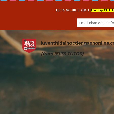
luyenthidaihoctienganhonline
.
(from 
IELTS TUTOR
)