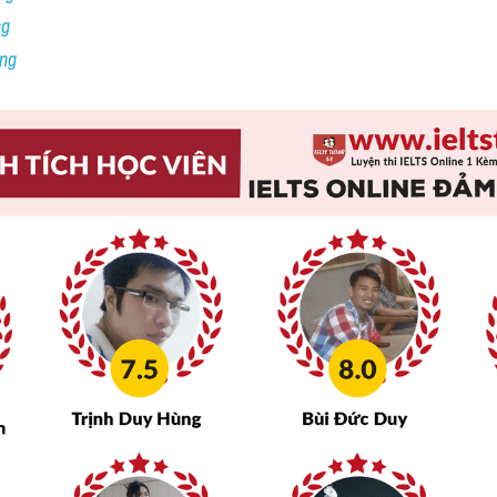
ng
ing