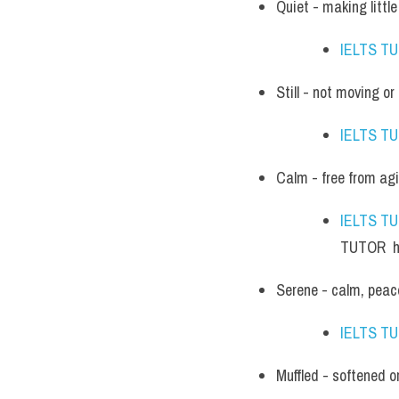
Quiet - making little
IELTS T
Still - not moving o
IELTS T
Calm - free from agi
IELTS T
TUTOR  h
Serene - calm, peace
IELTS T
Muffled - softened 