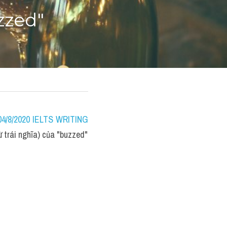
zzed"
/8/2020 IELTS WRITING 
trái nghĩa) của "buzzed"