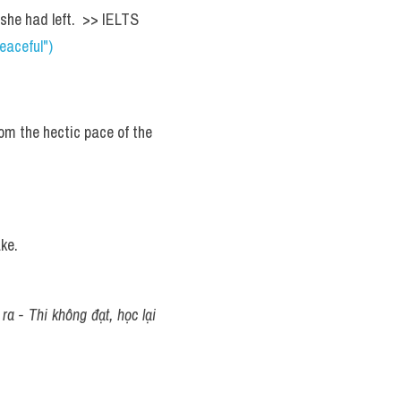
she had left.  >> IELTS  
eaceful")
m the hectic pace of the 
ake.
a - Thi không đạt, học lại 