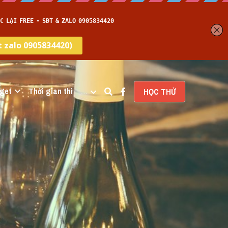
get
Thời gian thi
…
HỌC THỬ