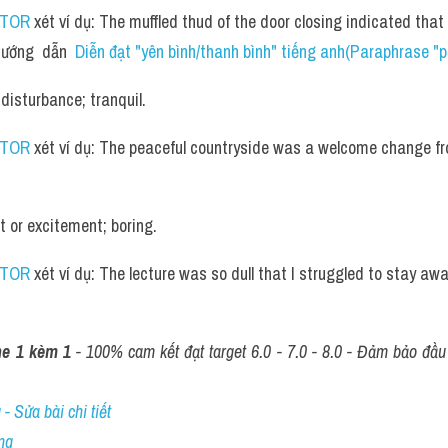
UTOR
 xét ví dụ: The muffled thud of the door closing indicated that 
ướng  dẫn  
Diễn đạt "yên bình/thanh bình" tiếng anh(Paraphrase "p
disturbance; tranquil. 
UTOR
 xét ví dụ: The peaceful countryside was a welcome change fro
st or excitement; boring. 
UTOR
 xét ví dụ: The lecture was so dull that I struggled to stay aw
ne 1 kèm 1
 - 100% cam kết đạt target 6.0 - 7.0 - 8.0 - Đảm bảo đầu r
- Sửa bài chi tiết
ng