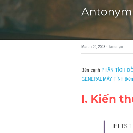
Antonym (
·
March 20, 2023
Antonym
Bên cạnh 
PHÂN TÍCH ĐỀ 
GENERAL MÁY TÍNH (kèm b
I. Kiến t
IELTS T