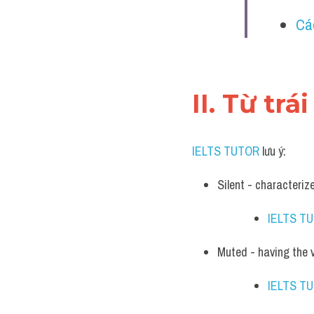
Cá
II. Từ tr
IELTS TUTOR
 lưu ý:
Silent - characteri
IELTS T
Muted - having the v
IELTS T