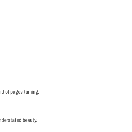
 
und of pages turning.
understated beauty.