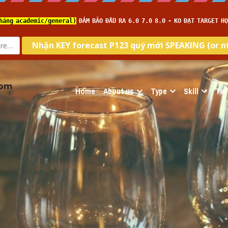
com
Home
About us
Type
Skill
Tar