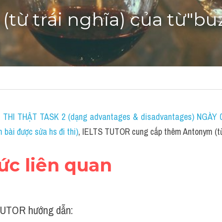
từ trái nghĩa) của từ"bu
THI THẬT TASK 2 (dạng advantages & disadvantages) NGÀY 04
ài được sửa hs đi thi)
, IELTS TUTOR cung cấp thêm Antonym (từ 
hức liên quan
UTOR hướng dẫn: