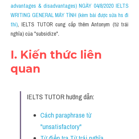
Idiom
advantages & disadvantages) NGÀY 04/8/2020 IELTS 
WRITING GENERAL MÁY TÍNH (kèm bài được sửa hs đi 
Grammar
thi)
, IELTS TUTOR cung cấp thêm Antonym (từ trái 
Collocation
nghĩa) của "subsidize".
Word form
I. Kiến thức liên 
Cách dùng từ
quan
Phân biệt từ
Đề thi thật Task 2
IELTS TUTOR hướng dẫn:
Speaking
Cách paraphrase từ 
Writing
"unsatisfactory" 
Reading
Từ điển tra Từ trái nghĩa 