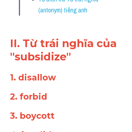
Vocabulary
(antonym) tiếng anh
II. Từ trái nghĩa của 
"subsidize"
1. disallow 
2. forbid 
3. boycott 