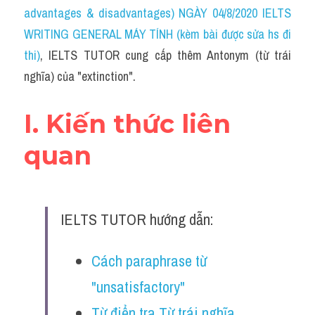
Idiom
advantages & disadvantages) NGÀY 04/8/2020 IELTS 
WRITING GENERAL MÁY TÍNH (kèm bài được sửa hs đi 
Grammar
thi)
, IELTS TUTOR cung cấp thêm Antonym (từ trái 
Collocation
nghĩa) của "extinction".
Word form
I. Kiến thức liên 
Cách dùng từ
quan
Phân biệt từ
Đề thi thật Task 2
IELTS TUTOR hướng dẫn:
Speaking
Cách paraphrase từ 
Writing
"unsatisfactory" 
Reading
Từ điển tra Từ trái nghĩa 