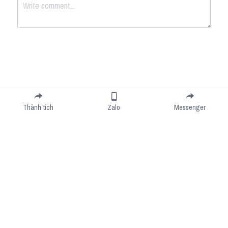
Submit
Cancel
Thành tích
Zalo
Messenger
Cookie Use
We use cookies to improve browsing experience, security, and data collection. By