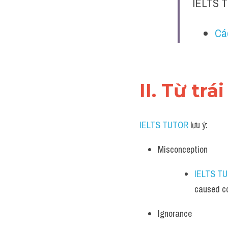
IELTS T
Cá
II. Từ tr
IELTS TUTOR
 lưu ý:
Misconception
IELTS T
caused c
Ignorance