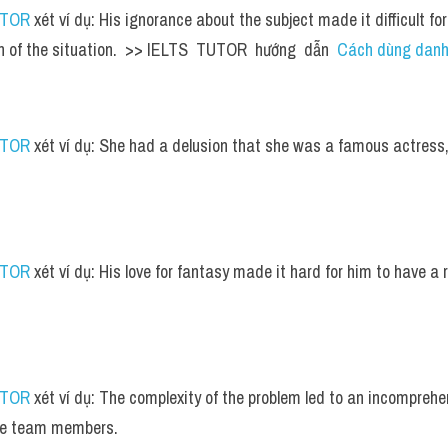
UTOR
 xét ví dụ: His ignorance about the subject made it difficult for
n of the situation.  >> IELTS  TUTOR  hướng  dẫn  
Cách dùng danh 
UTOR
 xét ví dụ: She had a delusion that she was a famous actress,
UTOR
 xét ví dụ: His love for fantasy made it hard for him to have a r
UTOR
 xét ví dụ: The complexity of the problem led to an incomprehen
e team members.