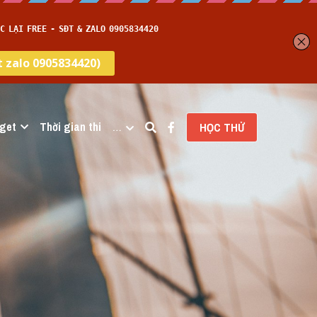
get
Thời gian thi
…
HỌC THỬ