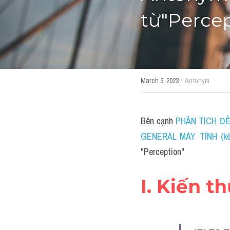
từ"Perce
·
March 3, 2023
Antonym
Bên cạnh 
PHÂN TÍCH ĐỀ 
GENERAL MÁY TÍNH (kèm
"Perception"
I. Kiến t