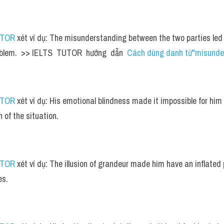
UTOR
 xét ví dụ: The misunderstanding between the two parties led 
oblem.  >> IELTS  TUTOR  hướng  dẫn  
Cách dùng danh từ"misunder
UTOR
 xét ví dụ: His emotional blindness made it impossible for him 
 of the situation.
UTOR
 xét ví dụ: The illusion of grandeur made him have an inflated 
es.