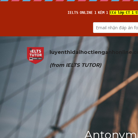
luyenthidaihoctienganhonline
.
(from 
IELTS TUTOR
)
Antonym (