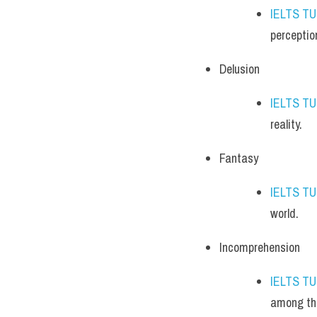
IELTS T
perceptio
Delusion
IELTS T
reality.
Fantasy
IELTS T
world.
Incomprehension
IELTS T
among th