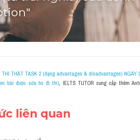
ption"
THI THẬT TASK 2 (dạng advantages & disadvantages) NGÀY 04
 bài được sửa hs đi thi)
, IELTS TUTOR cung cấp thêm Anton
hức liên quan