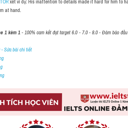
UTOR
 xét ví dụ: His inattention to details made it hard for him to ha
em at hand.
ne 1 kèm 1
 - 100% cam kết đạt target 6.0 - 7.0 - 8.0 - Đảm bảo đầu r
- Sửa bài chi tiết
ng
ng
ing