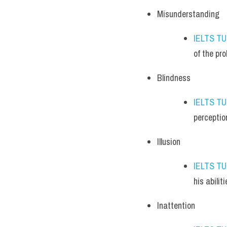
Misunderstanding
IELTS T
of the pr
Blindness
IELTS T
perception
Illusion
IELTS T
his abiliti
Inattention