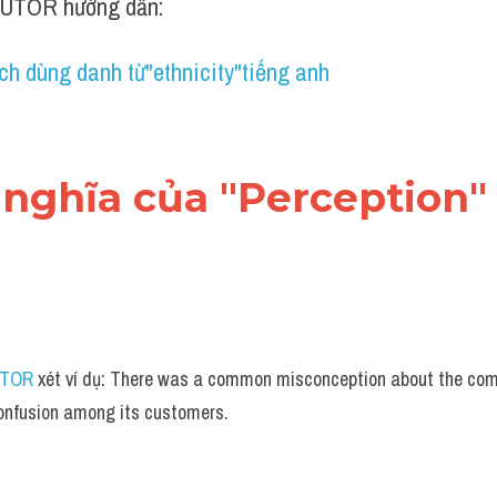
UTOR hướng dẫn:
ch dùng danh từ"ethnicity"tiếng anh
ái nghĩa của "Perception"
UTOR
 xét ví dụ: There was a common misconception about the comp
onfusion among its customers.