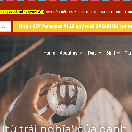
com
Home
About us
Type
Skill
Tar
từ trái nghĩa) của danh 