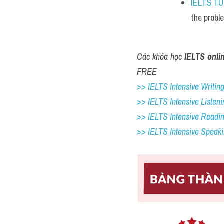
IELTS T
the probl
Các khóa học 
IELTS onli
FREE
>> IELTS Intensive Writing 
>> IELTS Intensive Listeni
>> IELTS Intensive Readi
>> IELTS 
Intensive Speak