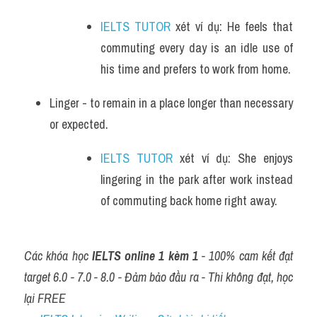
IELTS TUTOR
 xét ví dụ: He feels that 
commuting every day is an idle use of 
his time and prefers to work from home.
Linger - to remain in a place longer than necessary 
or expected. 
IELTS TUTOR
 xét ví dụ: She enjoys 
lingering in the park after work instead 
of commuting back home right away.
Các khóa học 
IELTS online 1 kèm 1
 - 100% cam kết đạt 
target 6.0 - 7.0 - 8.0 - Đảm bảo đầu ra - Thi không đạt, học 
lại FREE