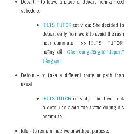
Depart - to leave a place or depart from a fixed 
schedule. 
IELTS TUTOR
 xét ví dụ: She decided to 
depart early from work to avoid the rush 
hour commute.  >> IELTS  TUTOR  
hướng  dẫn  
Cách dùng động từ "depart" 
tiếng anh
Detour - to take a different route or path than 
usual. 
IELTS TUTOR
 xét ví dụ:  The driver took 
a detour to avoid the traffic during his 
commute.
Idle - to remain inactive or without purpose. 