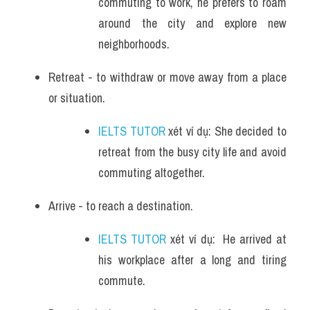
commuting to work, he prefers to roam 
around the city and explore new 
neighborhoods.
Retreat - to withdraw or move away from a place 
or situation. 
IELTS TUTOR
 xét ví dụ: She decided to 
retreat from the busy city life and avoid 
commuting altogether.
Arrive - to reach a destination. 
IELTS TUTOR
 xét ví dụ:  He arrived at 
his workplace after a long and tiring 
commute.