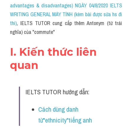
Idiom
advantages & disadvantages) NGÀY 04/8/2020 IELTS 
WRITING GENERAL MÁY TÍNH (kèm bài được sửa hs đi 
Grammar
thi)
, IELTS TUTOR cung cấp thêm Antonym (từ trái 
Collocation
nghĩa) của "commute"
Word form
I. Kiến thức liên 
Cách dùng từ
quan
Phân biệt từ
Đề thi thật Task 2
IELTS TUTOR hướng dẫn:
Speaking
Cách dùng danh 
Writing
từ"ethnicity"tiếng anh
Reading