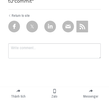
từ"commit"
Return to site
Submit
Cancel
Thành tích
Zalo
Messenger