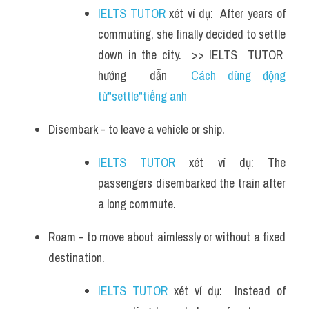
IELTS TUTOR
 xét ví dụ:  After years of 
commuting, she finally decided to settle 
down in the city.  >> IELTS  TUTOR  
hướng  dẫn  
Cách dùng động 
từ"settle"tiếng anh
Disembark - to leave a vehicle or ship. 
IELTS TUTOR
 xét ví dụ: The 
passengers disembarked the train after 
a long commute.
Roam - to move about aimlessly or without a fixed 
destination. 
IELTS TUTOR
 xét ví dụ:  Instead of 