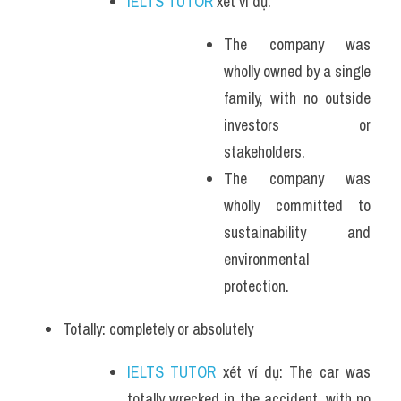
IELTS TUTOR
 xét ví dụ:
The company was 
wholly owned by a single 
family, with no outside 
investors or 
stakeholders.
The company was 
wholly committed to 
sustainability and 
environmental 
protection.
Totally: completely or absolutely
IELTS TUTOR
 xét ví dụ: The car was 
totally wrecked in the accident, with no 