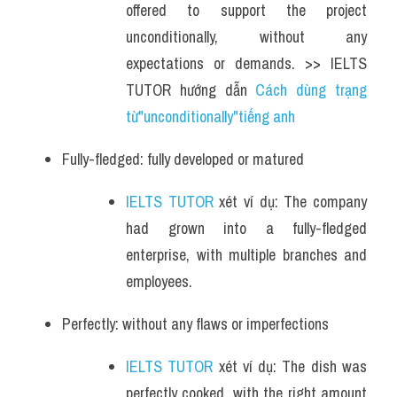
offered to support the project 
unconditionally, without any 
expectations or demands. >> IELTS 
TUTOR hướng dẫn 
Cách dùng trạng 
từ"unconditionally"tiếng anh
Fully-fledged: fully developed or matured
IELTS TUTOR
 xét ví dụ: The company 
had grown into a fully-fledged 
enterprise, with multiple branches and 
employees.
Perfectly: without any flaws or imperfections
IELTS TUTOR
 xét ví dụ: The dish was 
perfectly cooked, with the right amount 