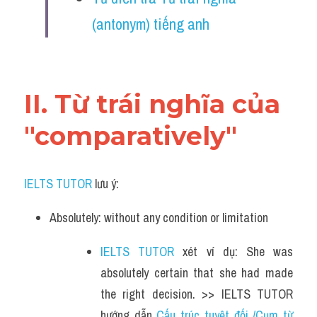
Vocabulary
(antonym) tiếng anh
II. Từ trái nghĩa của 
"comparatively"
IELTS TUTOR
 lưu ý:​
Absolutely: without any condition or limitation
IELTS TUTOR
 xét ví dụ: She was 
absolutely certain that she had made 
the right decision. >> IELTS TUTOR 
hướng dẫn 
Cấu trúc tuyệt đối /Cụm từ 