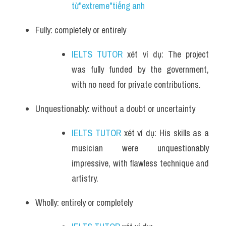
từ"extreme"tiếng anh
Fully: completely or entirely
IELTS TUTOR
 xét ví dụ: The project 
was fully funded by the government, 
with no need for private contributions.
Unquestionably: without a doubt or uncertainty
IELTS TUTOR
 xét ví dụ: His skills as a 
musician were unquestionably 
impressive, with flawless technique and 
artistry.
Wholly: entirely or completely