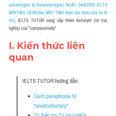
Idiom
advantages & disadvantages) NGÀY 04/8/2020 IELTS 
WRITING GENERAL MÁY TÍNH (kèm bài được sửa hs đi 
Grammar
thi)
, IELTS TUTOR cung cấp thêm Antonym (từ trái 
Collocation
nghĩa) của "comparatively"
Word form
I. Kiến thức liên 
Cách dùng từ
quan
Phân biệt từ
Đề thi thật Task 2
IELTS TUTOR hướng dẫn:
Speaking
Cách paraphrase từ 
Writing
"unsatisfactory" 
Reading
Từ điển tra Từ trái nghĩa 