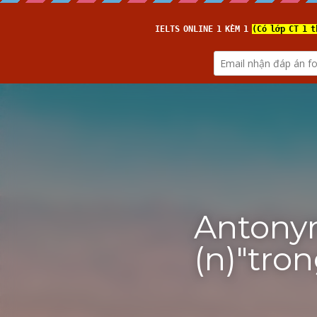
luyenthidaihoctienganhonline
.
(from 
IELTS TUTOR
)
Antonym
(n)"tro