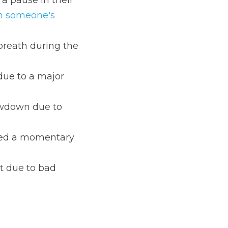
a pause in their 
in someone's 
 breath during the 
 due to a major 
owdown due to 
ated a momentary 
t due to bad 