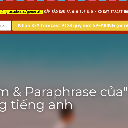
Home
About us
Type
Skill
Tar
com
IELTS 
 & Paraphrase của"s
ng tiếng anh