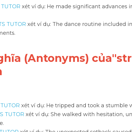
S TUTOR
 xét ví dụ: He made significant advances in 
LTS TUTOR
 xét ví dụ: The dance routine included in
ments.
 nghĩa (Antonyms) của"stri
h
S TUTOR
 xét ví dụ: He tripped and took a stumble 
TS TUTOR
 xét ví dụ: She walked with hesitation, un
e.