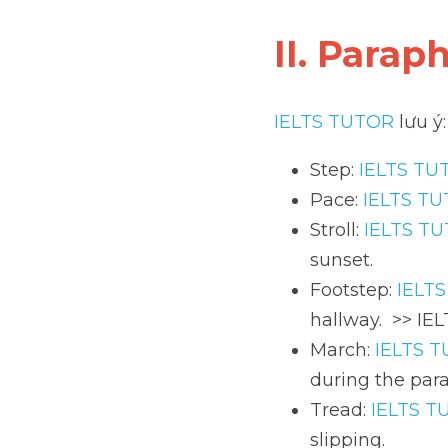
II. Parap
IELTS TUTOR
 lưu ý:
Step: 
IELTS TU
Pace: 
IELTS T
Stroll: 
IELTS T
sunset.
Footstep: 
IELT
hallway.  >> IE
March: 
IELTS 
during the par
Tread: 
IELTS T
slipping.