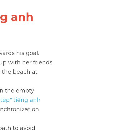
ng anh
wards his goal.
up with her friends.
g the beach at 
in the empty 
tep" tiếng anh
ynchronization 
path to avoid 