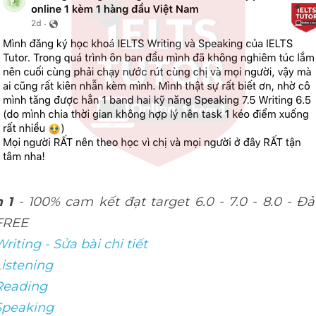
 1
 - 100% cam kết đạt target 6.0 - 7.0 - 8.0 - Đ
 FREE
riting - Sửa bài chi tiết
Listening
 Reading
Speaking