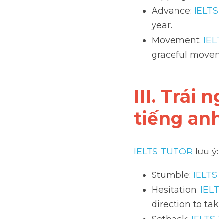
Advance: 
IELT
year.
Movement: 
IE
graceful move
III. Trái
tiếng an
IELTS TUTOR
 lưu ý:
Stumble: 
IELT
Hesitation: 
IEL
direction to tak