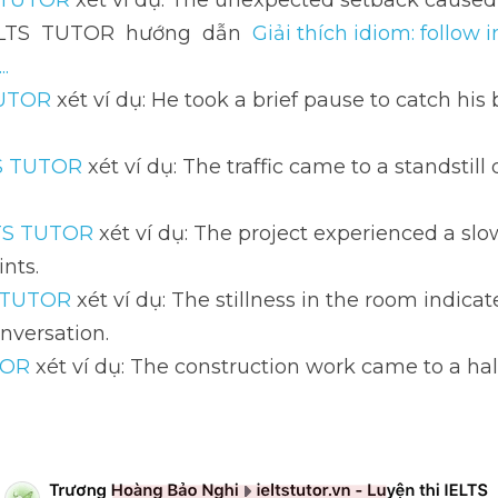
 TUTOR
 xét ví dụ: The unexpected setback caused 
ELTS  TUTOR  hướng  dẫn  
Giải thích idiom: follow 
..
TUTOR
 xét ví dụ: He took a brief pause to catch his
S TUTOR
 xét ví dụ: The traffic came to a standstill
TS TUTOR
 xét ví dụ: The project experienced a sl
nts.
 TUTOR
 xét ví dụ: The stillness in the room indic
nversation.
TOR
 xét ví dụ: The construction work came to a hal