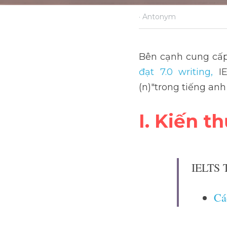
·
Antonym
Bên cạnh cung cấp
đạt 7.0 writing
,
 I
(n)"trong tiếng anh
I. Kiến t
IELTS 
Cá