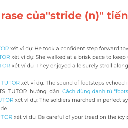
hrase của"stride (n)" tiế
TOR
 xét ví dụ: He took a confident step forward to
UTOR
 xét ví dụ: She walked at a brisk pace to keep 
UTOR
 xét ví dụ: They enjoyed a leisurely stroll alon
S TUTOR
 xét ví dụ: The sound of footsteps echoed 
LTS  TUTOR  hướng  dẫn  
Cách dùng danh từ "foots
TUTOR
 xét ví dụ: The soldiers marched in perfect s
ade.
UTOR
 xét ví dụ: Be careful of your tread on the icy 