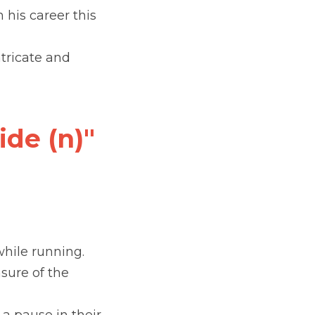
his career this 
tricate and 
de (n)" 
while running.
sure of the 