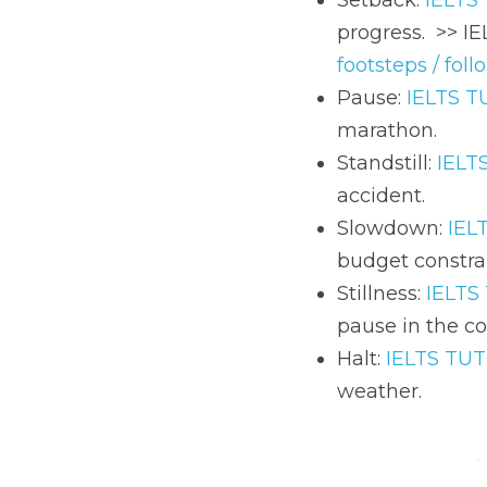
Setback: 
IELTS
progress.  >> I
footsteps / follo.
Pause: 
IELTS 
marathon.
Standstill: 
IELT
accident.
Slowdown: 
IEL
budget constrai
Stillness: 
IELTS
pause in the co
Halt: 
IELTS TU
weather.