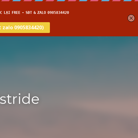
get
Thời gian thi
HỌC THỬ
THCS -THPT
Blog
tride 