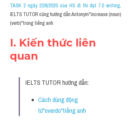
Idiom
TASK 2 ngày 22/8/2020 của HS đi thi đạt 7.0 writing
,
IELTS TUTOR cũng hướng dẫn Antonym"increase (noun) 
Grammar
(verb)"trong tiếng anh
Collocation
I. Kiến thức liên 
Word form
quan
Cách dùng từ
Phân biệt từ
IELTS TUTOR hướng dẫn:
Đề thi thật Task 2
Speaking
Cách dùng động 
từ"overdo"tiếng anh
Writing
Reading