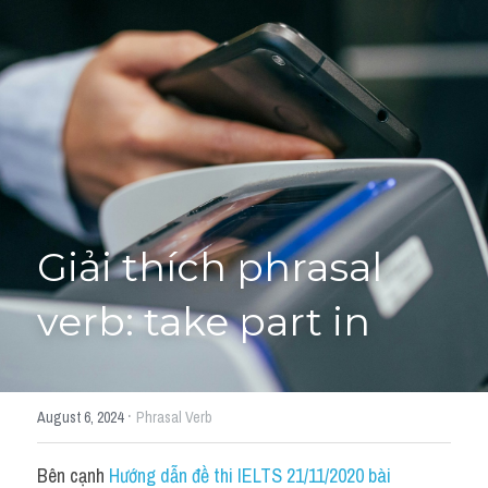
Giải đề thi từng câu
Lời khuyên
HỌC THỬ
Giải đề thi
Academic words
Phrase
Giải thích phrasal 
Phrasal Verb
verb: take part in
Idioms đồng nghĩa
Idioms trái nghĩa
·
August 6, 2024
Phrasal Verb
Antonym
Bên cạnh 
Hướng dẫn đề thi IELTS 21/11/2020 bài 