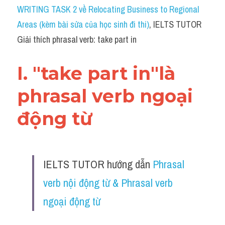
Idiom
WRITING TASK 2 về Relocating Business to Regional 
Areas (kèm bài sửa của học sinh đi thi)
, IELTS TUTOR 
Grammar
Giải thích phrasal verb: take part in
Collocation
I. "take part in"là 
Word form
phrasal verb ngoại 
Cách dùng từ
động từ 
Phân biệt từ
Đề thi thật Task 2
IELTS TUTOR hướng dẫn 
Phrasal 
Speaking
verb nội động từ & Phrasal verb 
Writing
ngoại động từ
Reading